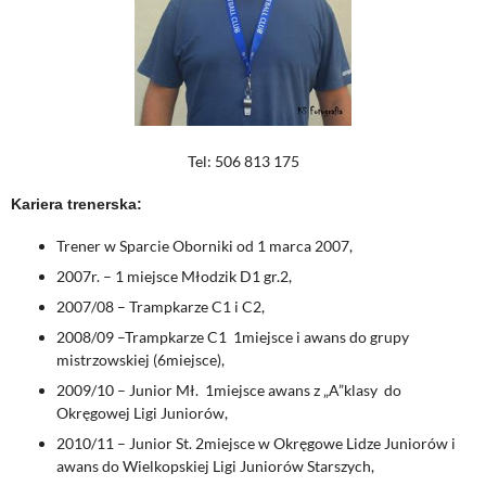
Tel: 506 813 175
Kariera trenerska:
Trener w Sparcie Oborniki od 1 marca 2007,
2007r. – 1 miejsce Młodzik D1 gr.2,
2007/08 – Trampkarze C1 i C2,
2008/09 –Trampkarze C1 1miejsce i awans do grupy
mistrzowskiej (6miejsce),
2009/10 – Junior Mł. 1miejsce awans z „A”klasy do
Okręgowej Ligi Juniorów,
2010/11 – Junior St. 2miejsce w Okręgowe Lidze Juniorów i
awans do Wielkopskiej Ligi Juniorów Starszych,