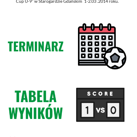
Cup U-9” w Starogardzie Gdańskim 1-2.03 .2014 roku.